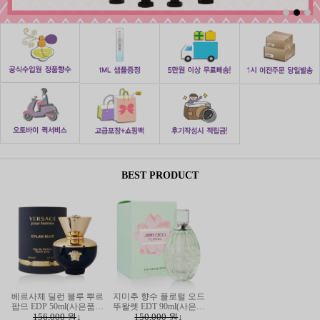
1
2
3
BEST PRODUCT
베르사체 딜런 블루 뿌르
지미추 향수 플로럴 오드
팜므 EDP 50ml(사은품증
뚜왈렛 EDT 90ml(사은품
156,000 원
정)
↓
150,000 원
증정)
↓