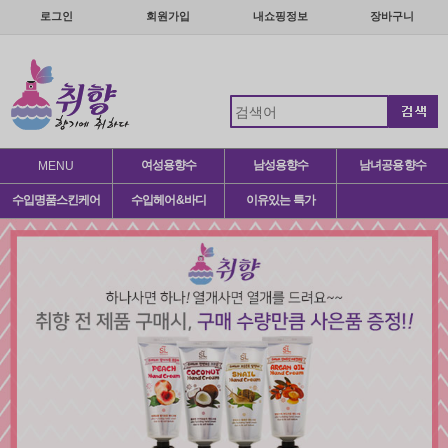
로그인
회원가입
내쇼핑정보
장바구니
여성용향수
남성용향수
남녀공용향수
MENU
수입명품스킨케어
수입헤어&바디
이유있는 특가